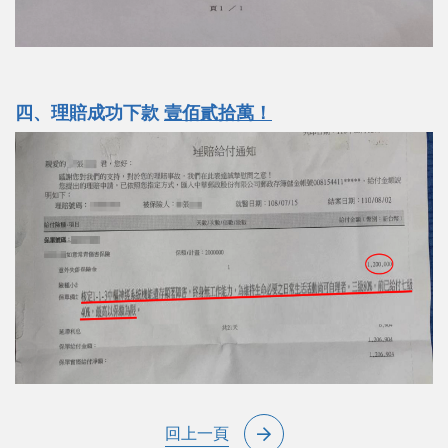
四、理賠成功下款
壹佰貳拾萬！
回上一頁