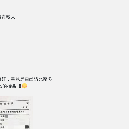
造責較大
就好，畢竟是自己錯比較多
權益!!!!