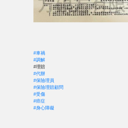
#車禍
#調解
#理賠
#代辦
#保險理員
#保險理賠顧問
#受傷
#癌症
#身心障礙